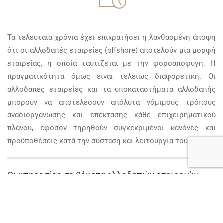
Τα τελευταία χρόνια έχει επικρατήσει η λανθασμένη άποψη
ότι οι αλλοδαπές εταιρείες (offshore) αποτελούν μία μορφή
εταιρείας, η οποία ταυτίζεται με την φοροαποφυγή. Η
πραγματικότητα όμως είναι τελείως διαφορετική. Οι
αλλοδαπές εταιρείες και τα υποκαταστήματα αλλοδαπής
μπορούν να αποτελέσουν απόλυτα νόμιμους τρόπους
αναδιοργάνωσης και επέκτασης κάθε επιχειρηματικού
πλάνου, εφόσον τηρηθούν συγκεκριμένοι κανόνες και
προϋποθέσεις κατά την σύσταση και λειτουργία τους.
Οι υπηρεσίες σε θέματα αλλοδαπών εταιρειών
που παρέχουμε είναι οι εξής:
Ίδρυση αλλοδαπών εταιρειών σε χώρες του